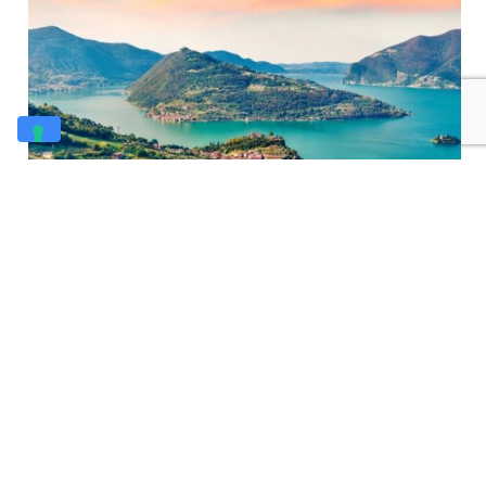
Monte Isola
Infine, raggiungiamo il capoluogo del Sebino, la cittadina d’Iseo,
dove il Sebino sfuma nella Franciacorta. La tappa finisce sul
limitare delle Torbiere del Sebino, che abbiamo descritto in
articolo
questo
.