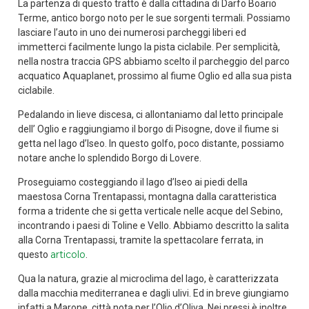
La partenza di questo tratto è dalla cittadina di Darfo Boario
Terme, antico borgo noto per le sue sorgenti termali. Possiamo
lasciare l’auto in uno dei numerosi parcheggi liberi ed
immetterci facilmente lungo la pista ciclabile. Per semplicità,
nella nostra traccia GPS abbiamo scelto il parcheggio del parco
acquatico Aquaplanet, prossimo al fiume Oglio ed alla sua pista
ciclabile.
Pedalando in lieve discesa, ci allontaniamo dal letto principale
dell’ Oglio e raggiungiamo il borgo di Pisogne, dove il fiume si
getta nel lago d’Iseo. In questo golfo, poco distante, possiamo
notare anche lo splendido Borgo di Lovere.
Proseguiamo costeggiando il lago d’Iseo ai piedi della
maestosa Corna Trentapassi, montagna dalla caratteristica
forma a tridente che si getta verticale nelle acque del Sebino,
incontrando i paesi di Toline e Vello. Abbiamo descritto la salita
alla Corna Trentapassi, tramite la spettacolare ferrata, in
articolo
questo
.
Qua la natura, grazie al microclima del lago, è caratterizzata
dalla macchia mediterranea e dagli ulivi. Ed in breve giungiamo
infatti a Marone, città nota per l’Olio d’Oliva. Nei pressi è inoltre