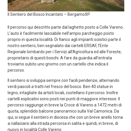
Il Sentiero del Bosco Incantato – BergamoXP
Il percorso qui descritto parte dal laghetto posto a Colle Vareno.
L’auto è facilmente lasciabile nell’ampio parcheggio posto
proprio in questa località. Di fianco agli impianti sciistici parte il
nostro sentiero, ben segnalato dai cartelli ERSAF, l’Ente
Regionale lombardo per i Servizi all’Agricoltura ed alle Foreste,
proprietario di questi boschi. A fare da guardia all’entrata
troviamo subito uno gnomo con un cartello che indica il
percorso.
Il sentiero si sviluppa sempre con facili pendenze, alternando
verdi pascoli a tratti nel fresco del bosco. Ben 40 statue in
legno, intagliate da artisti locali, costellano il percorso. Inoltre
cartelli esplicativi sono posti nei punti di maggiore interesse. Il
percorso raggiunge in breve la Croce di Vareno a 1472 metri di
quota, splendido balcone panoramico sulla Val Camonica. Da
qui, si segue il sentiero in discesa che con un breve anello torna
a riallaciarsi alla strada percorsa in salita e quindi, in breve, di
nuovo in località Colle Vareno.