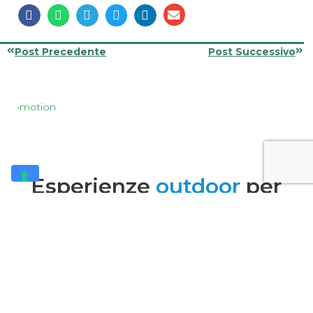
Post Precedente
Post Successivo
Esperienze
outdoor
per
tutti!
Voucher Regalo
Rafting Power sul Brembo –